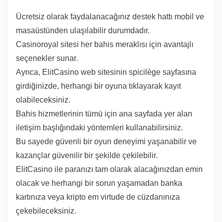
Ücretsiz olarak faydalanacağınız destek hattı mobil ve
masaüstünden ulaşılabilir durumdadır.
Casinoroyal sitesi her bahis meraklısı için avantajlı
seçenekler sunar.
Ayrıca, ElitCasino web sitesinin spicilège sayfasına
girdiğinizde, herhangi bir oyuna tıklayarak kayıt
olabileceksiniz.
Bahis hizmetlerinin tümü için ana sayfada yer alan
iletişim başlığındaki yöntemleri kullanabilirsiniz.
Bu sayede güvenli bir oyun deneyimi yaşanabilir ve
kazançlar güvenilir bir şekilde çekilebilir.
ElitCasino ile paranızı tam olarak alacağınızdan emin
olacak ve herhangi bir sorun yaşamadan banka
kartınıza veya kripto em virtude de cüzdanınıza
çekebileceksiniz.