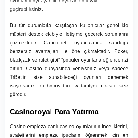
oyunlarını oynayabilir, heyecan dolu vakit
geçirebilirsiniz.
Bu tür durumlarla karşılaşan kullanıcılar genellikle
müşteri destek ekibiyle iletişime geçerek sorunlarını
çözmektedir. Capitolbet, oyuncularına sunduğu
benzersiz avantajları ile öne çıkmaktadır. Poker,
blackjack ve rulet gibi” “popüler oyunlarla eğlencenizi
artırın. Casino dünyasında yeniyseniz veya sadece
TrBet’in size sunabileceği oyunları denemek
istiyorsanız, bu bonus türü w tamtym miejscu size
göredir.
Casinoroyal Para Yatırma
Casino empieza canlı casino oyunlarının inceliklerini,
stratejilerini empieza ipuçlarını öğrenmek için en