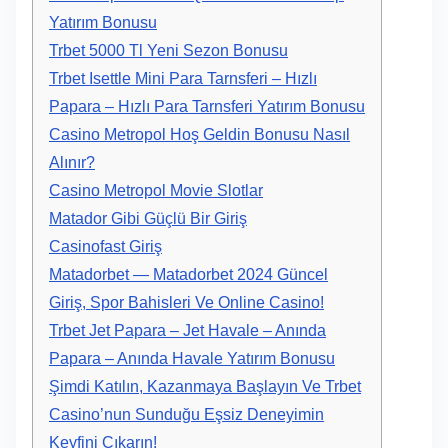
Yatırım Bonusu
Trbet 5000 Tl Yeni Sezon Bonusu
Trbet Isettle Mini Para Tarnsferi – Hızlı
Papara – Hızlı Para Tarnsferi Yatırım Bonusu
Casino Metropol Hoş Geldin Bonusu Nasıl
Alınır?
Casino Metropol Movie Slotlar
Matador Gibi Güçlü Bir Giriş
Casinofast Giriş
Matadorbet — Matadorbet 2024 Güncel
Giriş, Spor Bahisleri Ve Online Casino!
Trbet Jet Papara – Jet Havale – Anında
Papara – Anında Havale Yatırım Bonusu
Şimdi Katılın, Kazanmaya Başlayın Ve Trbet
Casino’nun Sunduğu Eşsiz Deneyimin
Keyfini Çıkarın!