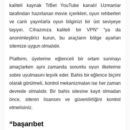
kaliteli kaynak TrBet YouTube kanalı! Uzmanlar
tarafından hazırlanan movie içerikleri, oyun rehberleri
ve canlı yayınlarla oyun bilginizi bir üst seviyeye
taşıyın. Cihazınıza kaliteli bir VPN” “ya da
anonimleştirici kurun, bu araçların bölge ayarları
sitemize uygun olmalıdır.
Platform, üyelerine eğlenceli bir ortam sunmayı
amaçlarken aynı zamanda sorumlu oyun ilkelerine
sobre uyulmasını teşvik eder. Bahis bir eğlence biçimi
olarak görülmeli, kontrol mekanizmaları ise her zaman
devrede olmalıdır. Bir bahis sitesine kayıt olmadan
önce, sitenin lisansını ve güvenilirliğini kontrol
etmelisiniz.
“başarıbet