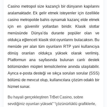
Casino metropol size kazançlı bir dünyanın kapılarını
aralamaktadır. Ek gelir etmek isteyenler için özellikle
casino metropolde bahis oynamak kazanç elde etmek
için en güvenilir yollardan biridir. Klasik slotlar
menüsünde Dünya’da durante popüler olan ve
oldukça eğlenceli klasik slot oyunlarını bulacaksın. Bu
menüde yer alan tüm oyunların RTP yani kullanıcıya
dönüş oranları oldukça yüksek olarak verilmiş.
Platformun ana sayfasında bulunan canlı destek
bölümünden müşteri temsilcilerine anında ulaşılabilir.
Ayrıca e-posta desteği ve sıkça sorulan sorular (SSS)
bölümü de mevcut olup, kullanıcılara çözüm odaklı bir
hizmet sunar.
Bu hayali gerçekleştiren TrBet Casino, sobre
sevdiğiniz oyunları yüksek” “çözünürlüklü grafiklerle,