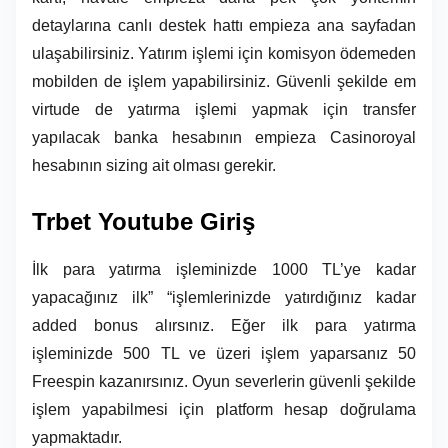
detaylarına canlı destek hattı empieza ana sayfadan
ulaşabilirsiniz. Yatırım işlemi için komisyon ödemeden
mobilden de işlem yapabilirsiniz. Güvenli şekilde em
virtude de yatırma işlemi yapmak için transfer
yapılacak banka hesabının empieza Casinoroyal
hesabının sizing ait olması gerekir.
Trbet Youtube Giriş
İlk para yatırma işleminizde 1000 TL’ye kadar
yapacağınız ilk” “işlemlerinizde yatırdığınız kadar
added bonus alırsınız. Eğer ilk para yatırma
işleminizde 500 TL ve üzeri işlem yaparsanız 50
Freespin kazanırsınız. Oyun severlerin güvenli şekilde
işlem yapabilmesi için platform hesap doğrulama
yapmaktadır.