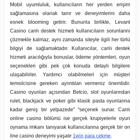
Mobil uyumluluk, kullanıcıların her yerden erişim
sağlamasına olanak tanır ve deneyimlerini daha
esnek blooming getirir. Bununla birlikte, Levant
Casino canlı destek hizmeti kullanıcıların sorunlarını
çözmekle kalmaz, aynı zamanda siteyle ilgili her türlü
bilgiyi de sağlamaktadır. Kullanıcılar, canlı destek
hizmeti aracılığıyla bonuslar, ödeme yöntemleri, oyun
seçenekleri gibi pek çok konuda detaylı bilgilere
ulaşabilirler. Yardımcı olabilmeleri için müşteri
temsilcisine gereken ayrıntıları vermeniz önemlidir.
Casino oyunları açısından Betcio, slot oyunlarından
rulet, blackjack ve poker gibi klasik pasta oyunlarına
kadar geniş bir yelpazede” “seçenek sunar. Canlı
online casino bölümü ise gerçek krupiyelerle oyun
oynama imkanı tanıyarak kullanıcılarına gerçek bir on
line casino deneyimi yaşatır
1win para çekme
.