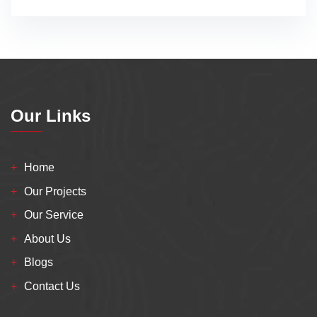
Our Links
Home
Our Projects
Our Service
About Us
Blogs
Contact Us