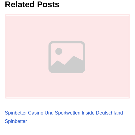
Related Posts
t
Image Placeholder
s
n
a
v
i
g
a
t
Spinbetter Casino Und Sportwetten Inside Deutschland
i
Spinbetter
o
Image Placeholder