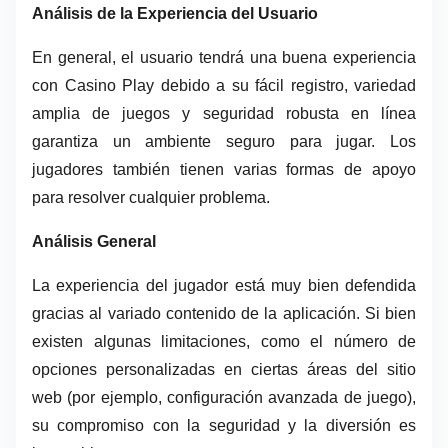
Análisis de la Experiencia del Usuario
En general, el usuario tendrá una buena experiencia
con Casino Play debido a su fácil registro, variedad
amplia de juegos y seguridad robusta en línea
garantiza un ambiente seguro para jugar. Los
jugadores también tienen varias formas de apoyo
para resolver cualquier problema.
Análisis General
La experiencia del jugador está muy bien defendida
gracias al variado contenido de la aplicación. Si bien
existen algunas limitaciones, como el número de
opciones personalizadas en ciertas áreas del sitio
web (por ejemplo, configuración avanzada de juego),
su compromiso con la seguridad y la diversión es