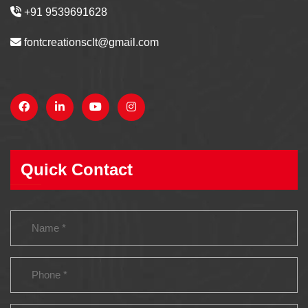
+91 9539691628
fontcreationsclt@gmail.com
Quick Contact