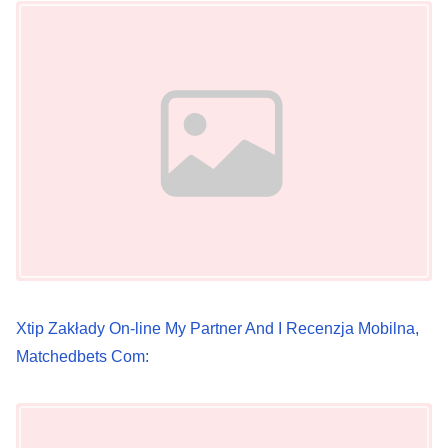
n
Xtip Zakłady On-line My Partner And I Recenzja Mobilna,
Matchedbets Com:
Image Placeholder