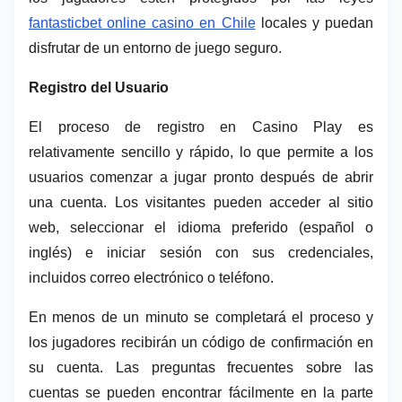
fantasticbet online casino en Chile
locales y puedan
disfrutar de un entorno de juego seguro.
Registro del Usuario
El proceso de registro en Casino Play es
relativamente sencillo y rápido, lo que permite a los
usuarios comenzar a jugar pronto después de abrir
una cuenta. Los visitantes pueden acceder al sitio
web, seleccionar el idioma preferido (español o
inglés) e iniciar sesión con sus credenciales,
incluidos correo electrónico o teléfono.
En menos de un minuto se completará el proceso y
los jugadores recibirán un código de confirmación en
su cuenta. Las preguntas frecuentes sobre las
cuentas se pueden encontrar fácilmente en la parte