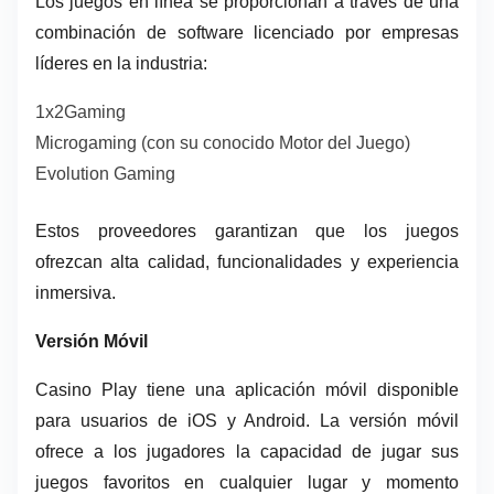
Los juegos en línea se proporcionan a través de una
combinación de software licenciado por empresas
líderes en la industria:
1x2Gaming
Microgaming (con su conocido Motor del Juego)
Evolution Gaming
Estos proveedores garantizan que los juegos
ofrezcan alta calidad, funcionalidades y experiencia
inmersiva.
Versión Móvil
Casino Play tiene una aplicación móvil disponible
para usuarios de iOS y Android. La versión móvil
ofrece a los jugadores la capacidad de jugar sus
juegos favoritos en cualquier lugar y momento