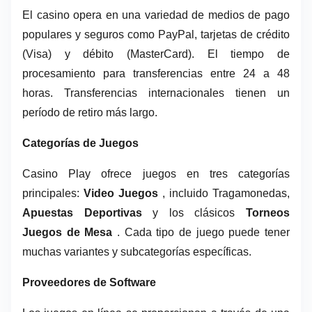
El casino opera en una variedad de medios de pago
populares y seguros como PayPal, tarjetas de crédito
(Visa) y débito (MasterCard). El tiempo de
procesamiento para transferencias entre 24 a 48
horas. Transferencias internacionales tienen un
período de retiro más largo.
Categorías de Juegos
Casino Play ofrece juegos en tres categorías
principales:
Video Juegos
, incluido Tragamonedas,
Apuestas Deportivas
y los clásicos
Torneos
Juegos de Mesa
. Cada tipo de juego puede tener
muchas variantes y subcategorías específicas.
Proveedores de Software