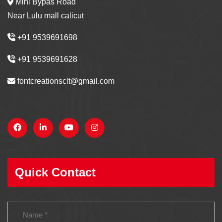
Mini Bypas Road
Near Lulu mall calicut
+91 9539691698
+91 9539691628
fontcreationsclt@gmail.com
Quick Contact