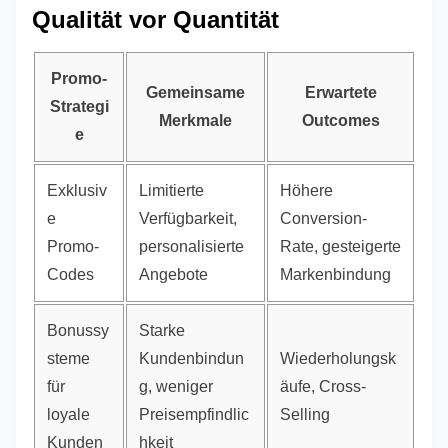
Qualität vor Quantität
Promo-
Gemeinsame
Erwartete
Strategi
Merkmale
Outcomes
e
Exklusiv
Limitierte
Höhere
e
Verfügbarkeit,
Conversion-
Promo-
personalisierte
Rate, gesteigerte
Codes
Angebote
Markenbindung
Bonussy
Starke
steme
Kundenbindun
Wiederholungsk
für
g, weniger
äufe, Cross-
loyale
Preisempfindlic
Selling
Kunden
hkeit