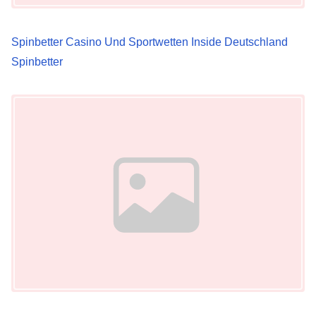
t
i
Spinbetter Casino Und Sportwetten Inside Deutschland
o
Spinbetter
n
Image Placeholder