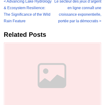
P
<
Advancing Lake Hydrology
Le secteur des jeux d’argent
& Ecosystem Resilience:
en ligne connaît une
o
The Significance of the Wild
croissance exponentielle,
s
Rain Feature
portée par la démocratis
>
t
Related Posts
s
Image Placeholder
n
a
v
i
g
a