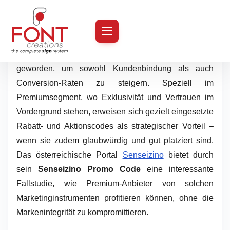
S
k
In der heutigen digitalen Handelslandschaft sind
i
**Promo-Codes** zu einem essenziellen Werkzeug
p
geworden, um sowohl Kundenbindung als auch
t
Conversion-Raten zu steigern. Speziell im
o
Premiumsegment, wo Exklusivität und Vertrauen im
c
Vordergrund stehen, erweisen sich gezielt eingesetzte
o
Rabatt- und Aktionscodes als strategischer Vorteil –
n
wenn sie zudem glaubwürdig und gut platziert sind.
t
Das österreichische Portal
Senseizino
bietet durch
e
sein
Senseizino Promo Code
eine interessante
n
Fallstudie, wie Premium-Anbieter von solchen
t
Marketinginstrumenten profitieren können, ohne die
Markenintegrität zu kompromittieren.