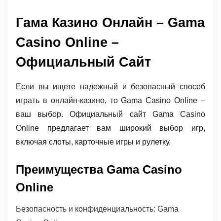
Гама Казино Онлайн – Gama
Casino Online –
Официальный Сайт
Если вы ищете надежный и безопасный способ
играть в онлайн-казино, то Gama Casino Online –
ваш выбор. Официальный сайт Gama Casino
Online предлагает вам широкий выбор игр,
включая слоты, карточные игры и рулетку.
Преимущества Gama Casino
Online
Безопасность и конфиденциальность: Gama