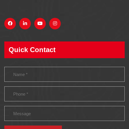
Quick Contact