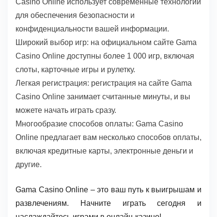
Casino Online использует современные технологии
для обеспечения безопасности и
конфиденциальности вашей информации.
Широкий выбор игр: на официальном сайте Gama
Casino Online доступны более 1 000 игр, включая
слоты, карточные игры и рулетку.
Легкая регистрация: регистрация на сайте Gama
Casino Online занимает считанные минуты, и вы
можете начать играть сразу.
Многообразие способов оплаты: Gama Casino
Online предлагает вам несколько способов оплаты,
включая кредитные карты, электронные деньги и
другие.
Gama Casino Online – это ваш путь к выигрышам и
развлечениям. Начните играть сегодня и
наслаждайтесь играми в онлайн-казино!