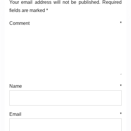
Your email address will not be published.
Required
fields are marked
*
Comment
*
Name
*
Email
*