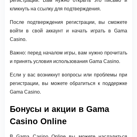
регистрации. Вам нужно открыть это письмо и
кликнуть на ссылку для подтверждения.
После подтверждения регистрации, вы сможете
войти в свой аккаунт и начать играть в Gama
Casino.
Важно: перед началом игры, вам нужно прочитать
и принять условия использования Gama Casino.
Если у вас возникнут вопросы или проблемы при
регистрации, вы можете обратиться к поддержке
Gama Casino.
Бонусы и акции в Gama
Casino Online
В Gama Casino Online вы можете насладиться