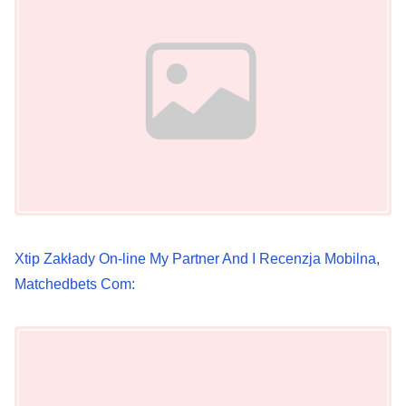
Xtip Zakłady On-line My Partner And I Recenzja Mobilna,
Matchedbets Com:
Image Placeholder