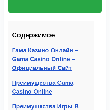
Содержимое
Гама Казино Онлайн –
Gama Casino Online –
Официальный Сайт
Преимущества Gama
Casino Online
Преимущества Игры В