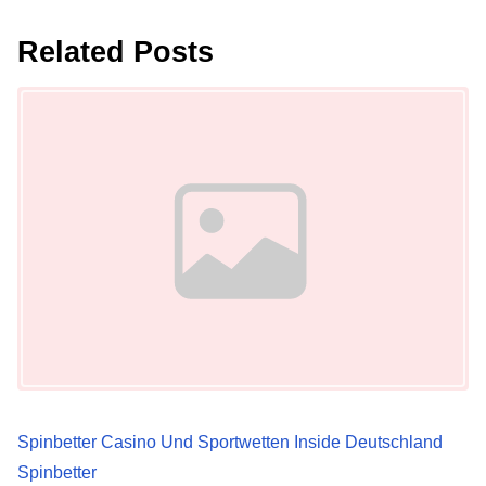
s
Related Posts
t
Image Placeholder
s
n
a
v
i
g
a
t
Spinbetter Casino Und Sportwetten Inside Deutschland
i
Spinbetter