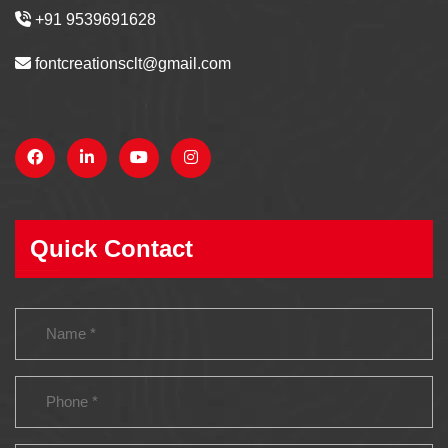
+91 9539691628
fontcreationsclt@gmail.com
Quick Contact