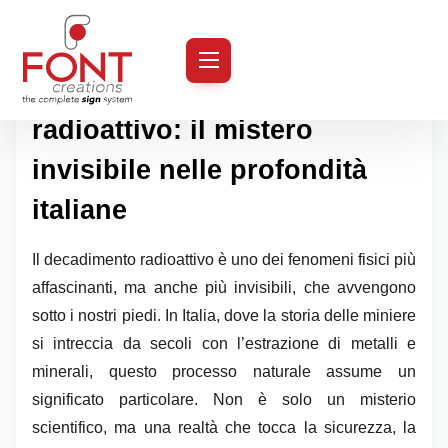
S
k
Introduzione al decadimento
i
radioattivo: il mistero
p
t
invisibile nelle profondità
o
italiane
c
o
Il decadimento radioattivo è uno dei fenomeni fisici più
n
affascinanti, ma anche più invisibili, che avvengono
t
sotto i nostri piedi. In Italia, dove la storia delle miniere
e
si intreccia da secoli con l’estrazione di metalli e
n
minerali, questo processo naturale assume un
t
significato particolare. Non è solo un misterio
scientifico, ma una realtà che tocca la sicurezza, la