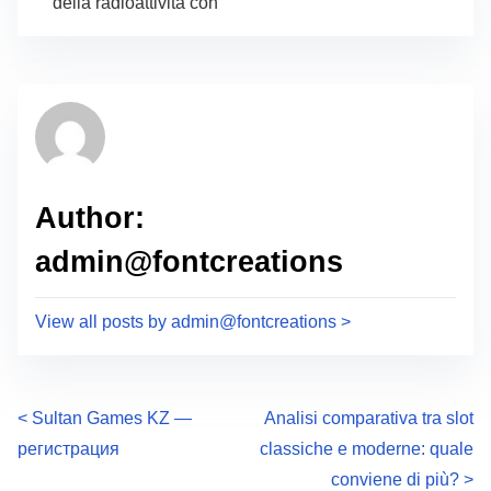
della radioattività con
Author:
admin@fontcreations
View all posts by admin@fontcreations >
P
<
Sultan Games KZ —
Analisi comparativa tra slot
регистрация
classiche e moderne: quale
o
conviene di più?
>