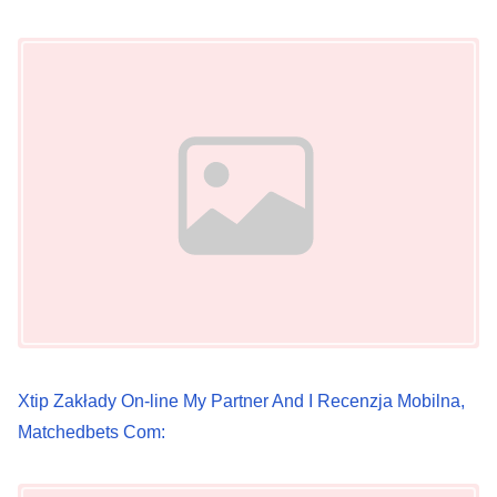
o
Image Placeholder
n
Xtip Zakłady On-line My Partner And I Recenzja Mobilna,
Matchedbets Com:
Image Placeholder