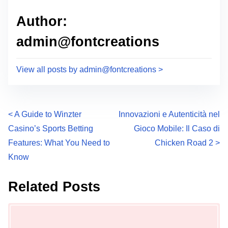
Author:
admin@fontcreations
View all posts by admin@fontcreations >
P
<
A Guide to Winzter
Innovazioni e Autenticità nel
Casino’s Sports Betting
Gioco Mobile: Il Caso di
o
Features: What You Need to
Chicken Road 2
>
s
Know
t
Related Posts
s
Image Placeholder
n