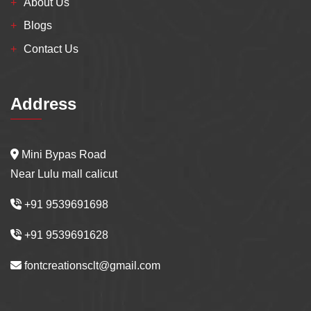
About Us
Blogs
Contact Us
Address
Mini Bypas Road
Near Lulu mall calicut
+91 9539691698
+91 9539691628
fontcreationsclt@gmail.com