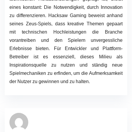
eines konstant: Die Notwendigkeit, durch Innovation
zu differenzieren. Hacksaw Gaming beweist anhand
seines Zeus-Spiels, dass kreative Themen gepaart
mit technischen Hochleistungen die Branche
vorantreiben und den Spielern unvergessliche
Erlebnisse bieten. Für Entwickler und Plattform-
Betreiber ist es essenziell, dieses Milieu als
Inspirationsquelle zu nutzen und ständig neue
Spielmechaniken zu erfinden, um die Aufmerksamkeit
der Nutzer zu gewinnen und zu halten.