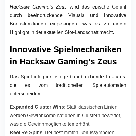
Hacksaw Gaming’s Zeus
wird das epische Gefühl
durch beeindruckende Visuals und innovative
Bonusfunktionen eingefangen, was es zu einem
Highlight in der aktuellen Slot-Landschaft macht.
Innovative Spielmechaniken
in Hacksaw Gaming’s Zeus
Das Spiel integriert einige bahnbrechende Features,
die es vom traditionellen Spielautomaten
unterscheiden:
Expanded Cluster Wins
: Statt klassischen Linien
werden Gewinnkombinationen in Clustern bewertet,
was die Gewinnmöglichkeiten erhöht.
Reel Re-Spins
: Bei bestimmten Bonussymbolen