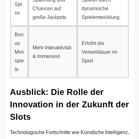
Spi
Chancen auf
dynamische
ns
große Jackpots
Spielentwicklung
Bon
us
Erhöht die
Mehr Interaktivität
Mini
Verweildauer im
& Immersion
spie
Spiel
le
Ausblick: Die Rolle der
Innovation in der Zukunft der
Slots
Technologische Fortschritte wie Künstliche Intelligenz,