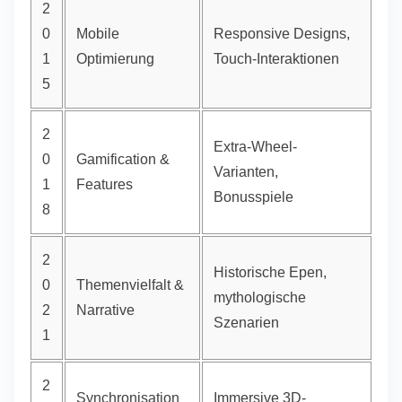
2
0
Mobile
Responsive Designs,
1
Optimierung
Touch-Interaktionen
5
2
Extra-Wheel-
0
Gamification &
Varianten,
1
Features
Bonusspiele
8
2
Historische Epen,
0
Themenvielfalt &
mythologische
2
Narrative
Szenarien
1
2
Synchronisation
Immersive 3D-