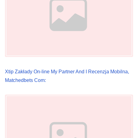
Xtip Zakłady On-line My Partner And I Recenzja Mobilna,
Matchedbets Com:
Image Placeholder