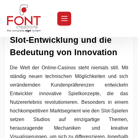
S
k
Einleitung: Die Evolution der
i
Slot-Entwicklung und die
p
t
Bedeutung von Innovation
o
c
Die Welt der Online-Casinos steht niemals still. Mit
o
ständig neuen technischen Möglichkeiten und sich
n
verändernden Kundenpräferenzen entwickeln
t
Entwickler innovative Spielkonzepte, die das
e
Nutzererlebnis revolutionieren. Besonders in einem
n
hochkompetitiven Marktsegment wie den Slot-Spielen
t
setzen Studios auf einzigartige Themen,
herausragende Mechaniken und kreative
Visualisierungen, um sich zu differenzieren. Innerhalb