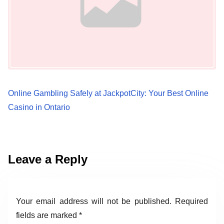
Online Gambling Safely at JackpotCity: Your Best Online
Casino in Ontario
Leave a Reply
Your email address will not be published.
Required
fields are marked
*