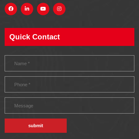
Quick Contact