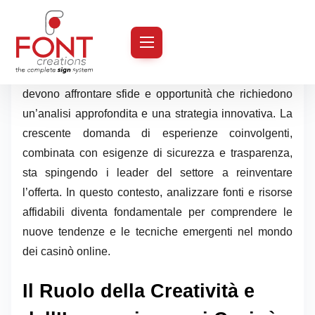
S
k
Nel panorama in continua evoluzione del gioco
i
d’azzardo digitale, gli operatori e gli esperti del settore
p
devono affrontare sfide e opportunità che richiedono
t
un’analisi approfondita e una strategia innovativa. La
o
crescente domanda di esperienze coinvolgenti,
c
combinata con esigenze di sicurezza e trasparenza,
o
sta spingendo i leader del settore a reinventare
n
l’offerta. In questo contesto, analizzare fonti e risorse
t
affidabili diventa fondamentale per comprendere le
e
nuove tendenze e le tecniche emergenti nel mondo
n
dei casinò online.
t
Il Ruolo della Creatività e