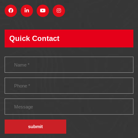
Quick Contact