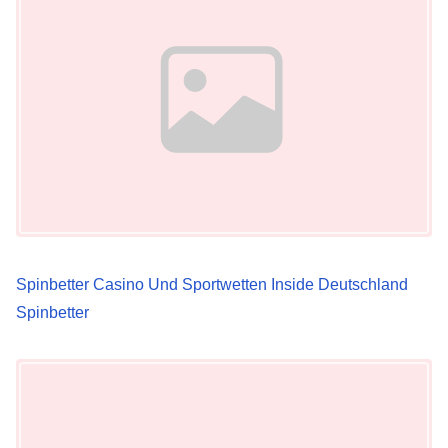
a
v
i
g
a
t
i
Spinbetter Casino Und Sportwetten Inside Deutschland
o
Spinbetter
n
Image Placeholder