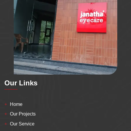
Our Links
Home
Our Projects
Our Service