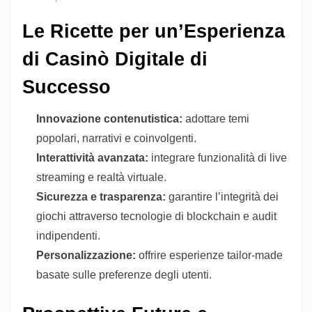
Le Ricette per un’Esperienza
di Casinò Digitale di
Successo
Innovazione contenutistica:
adottare temi
popolari, narrativi e coinvolgenti.
Interattività avanzata:
integrare funzionalità di live
streaming e realtà virtuale.
Sicurezza e trasparenza:
garantire l’integrità dei
giochi attraverso tecnologie di blockchain e audit
indipendenti.
Personalizzazione:
offrire esperienze tailor-made
basate sulle preferenze degli utenti.