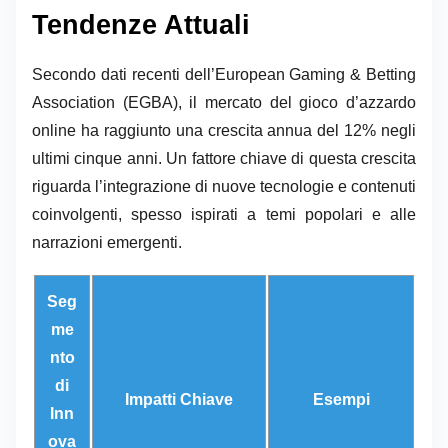
Tendenze Attuali
Secondo dati recenti dell’European Gaming & Betting
Association (EGBA), il mercato del gioco d’azzardo
online ha raggiunto una crescita annua del 12% negli
ultimi cinque anni. Un fattore chiave di questa crescita
riguarda l’integrazione di nuove tecnologie e contenuti
coinvolgenti, spesso ispirati a temi popolari e alle
narrazioni emergenti.
Seg
me
nto
di
Impatti Chiave
Esempi
Inn
ova