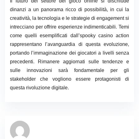
Il futuro del settore del gioco online si dischiude
dinanzi a un panorama ricco di possibilità, in cui la
creatività, la tecnologia e le strategie di engagement si
intrecciano per offrire esperienze indimenticabili. Temi
come quelli esemplificati dall’spooky casino action
rappresentano l’avanguardia di questa evoluzione,
portando l’immaginazione dei giocatori a livelli senza
precedenti. Rimanere aggiornati sulle tendenze e
sulle innovazioni sarà fondamentale per gli
stakeholder che vogliono essere protagonisti di
questa rivoluzione digitale.