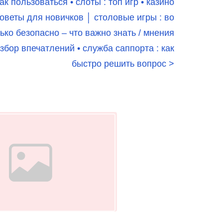
к пользоваться • слоты : топ игр • казино
веты для новичков │ столовые игры : во
лько безопасно – что важно знать / мнения
бор впечатлений • служба саппорта : как
быстро решить вопрос
>