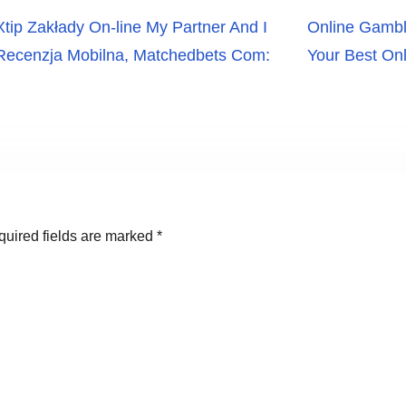
Xtip Zakłady On-line My Partner And I
Online Gambli
Recenzja Mobilna, Matchedbets Com:
Your Best Onl
uired fields are marked
*
mm