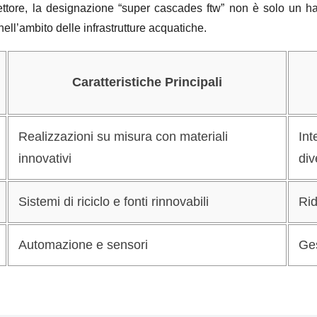
settore, la designazione
“super cascades ftw”
non è solo un has
nell’ambito delle infrastrutture acquatiche.
Caratteristiche Principali
Realizzazioni su misura con materiali
Int
innovativi
div
Sistemi di riciclo e fonti rinnovabili
Rid
Automazione e sensori
Ges