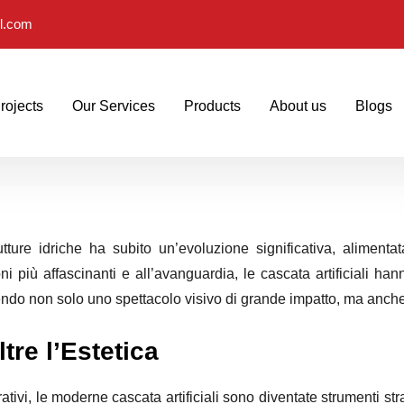
il.com
rojects
Our Services
Products
About us
Blogs
utture idriche ha subito un’evoluzione significativa, alimenta
i più affascinanti e all’avanguardia, le cascata artificiali han
ndo non solo uno spettacolo visivo di grande impatto, ma anche b
ltre l’Estetica
ivi, le moderne cascata artificiali sono diventate strumenti str