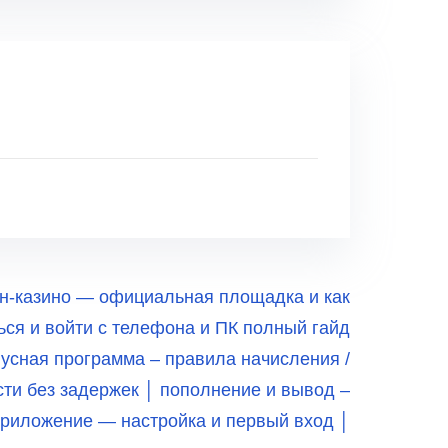
н-казино — официальная площадка и как
ься и войти с телефона и ПК полный гайд
сная программа – правила начисления /
сти без задержек │ пополнение и вывод –
 приложение — настройка и первый вход │