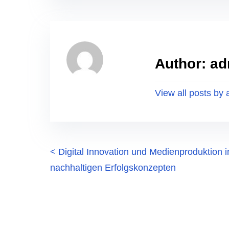
Author: a
View all posts by
P
<
Digital Innovation und Medienproduktion 
nachhaltigen Erfolgskonzepten
o
s
t