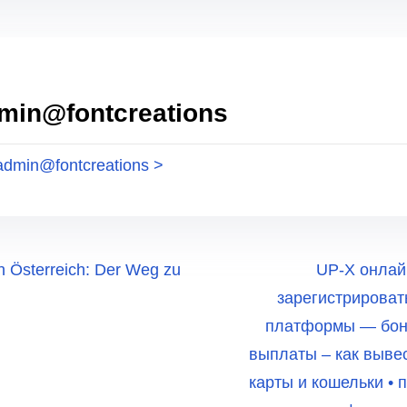
dmin@fontcreations
 admin@fontcreations >
in Österreich: Der Weg zu
UP-X онлай
зарегистрироват
платформы — бону
выплаты – как выве
карты и кошельки •