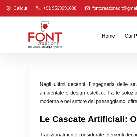
S
Calicut
+91 9539691698
fontcreationsclt@gma
k
i
p
Home
Our P
t
o
c
o
n
Negli ultimi decenni, l’ingegneria delle str
t
ambientale e design estetico. Tra le soluzion
e
moderna e nel settore del paesaggismo, offre
n
Le Cascate Artificiali: O
t
Tradizionalmente considerate elementi decorat