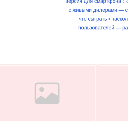
версия для смартфона : ка
с живыми дилерами — со
что сыграть • наско
пользователей — раз
Image Placeholder