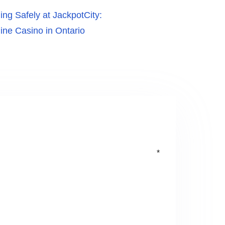
ng Safely at JackpotCity:
ine Casino in Ontario
ent
*