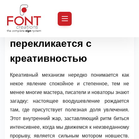
S
k
Каким образом азарт
i
p
перекликается с
t
креативностью
o
c
o
Креативный механизм нередко понимается как
n
некое явление спокойное и степенное, тем не
t
менее многие мастера, писатели и новаторы знают
e
загадку: настоящее воодушевление рождается
n
там, где присутствует полезная доля увлечения.
t
Этот внутренний жар, заставляющий ритм биться
интенсивнее, когда мы движемся к неизведанному
прорыву, является сильным мотором новшеств.