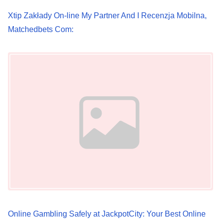
Xtip Zakłady On-line My Partner And I Recenzja Mobilna,
Matchedbets Com:
Image Placeholder
Online Gambling Safely at JackpotCity: Your Best Online