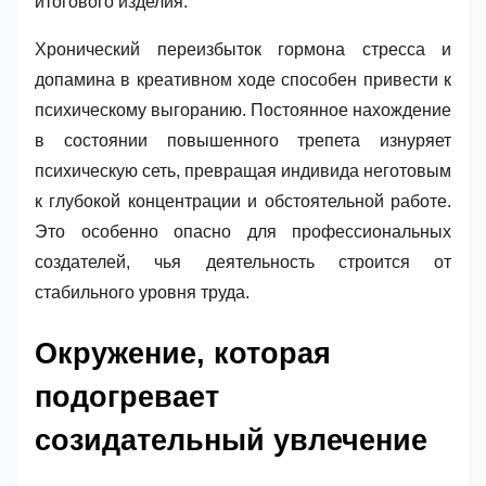
итогового изделия.
Хронический переизбыток гормона стресса и
допамина в креативном ходе способен привести к
психическому выгоранию. Постоянное нахождение
в состоянии повышенного трепета изнуряет
психическую сеть, превращая индивида неготовым
к глубокой концентрации и обстоятельной работе.
Это особенно опасно для профессиональных
создателей, чья деятельность строится от
стабильного уровня труда.
Окружение, которая
подогревает
созидательный увлечение