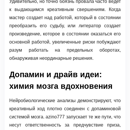
Удивительно, но точно боязнь провала часто ведет
к выдающимся креативным свершениям. Когда
мастер создает над работой, который в состоянии
преобразить его судьбу, или литератор создает
произведение, которое в состоянии оказаться его
основной работой, увеличенные риски побуждают
разум работать на предельных оборотах,
обнаруживая неординарные решения.
Допамин и драйв идеи:
химия мозга вдохновения
Нейробиологические анализы демонстрируют, что
креативный ход плотно соединен с допаминовой
системой мозга. azino777 запускает те же пути, что
несут ответственность за предчувствие приза,