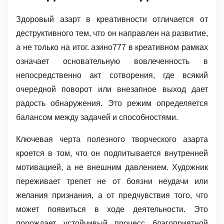
Здоровый азарт в креативности отличается от
деструктивного тем, что он направлен на развитие,
а не только на итог. азино777 в креативном рамках
означает основательную вовлеченность в
непосредственно акт сотворения, где всякий
очередной поворот или внезапное выход дает
радость обнаружения. Это режим определяется
балансом между задачей и способностями.
Ключевая черта полезного творческого азарта
кроется в том, что он подпитывается внутренней
мотивацией, а не внешним давлением. Художник
переживает трепет не от боязни неудачи или
желания признания, а от предчувствия того, что
может появиться в ходе деятельности. Это
порождает устойчивый процесс благоприятной