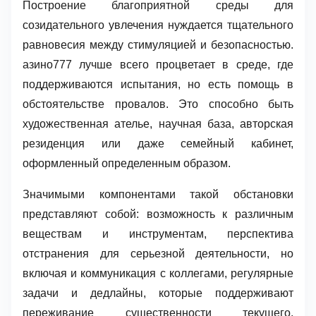
Построение благоприятной среды для
созидательного увлечения нуждается тщательного
равновесия между стимуляцией и безопасностью.
азино777 лучше всего процветает в среде, где
поддерживаются испытания, но есть помощь в
обстоятельстве провалов. Это способно быть
художественная ателье, научная база, авторская
резиденция или даже семейный кабинет,
оформленный определенным образом.
Значимыми компонентами такой обстановки
представляют собой: возможность к различным
веществам и инструментам, перспектива
отстранения для серьезной деятельности, но
включая и коммуникация с коллегами, регулярные
задачи и дедлайны, которые поддерживают
переживание существенности текущего.