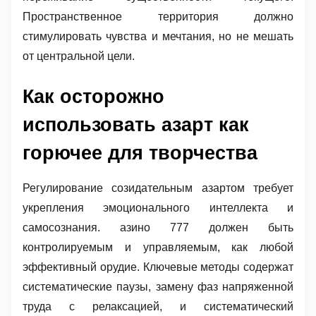
Пространственное территория должно
стимулировать чувства и мечтания, но не мешать
от центральной цели.
Как осторожно
использовать азарт как
горючее для творчества
Регулирование созидательным азартом требует
укрепления эмоционального интеллекта и
самосознания. азино 777 должен быть
контролируемым и управляемым, как любой
эффективный орудие. Ключевые методы содержат
систематические паузы, замену фаз напряженной
труда с релаксацией, и систематический