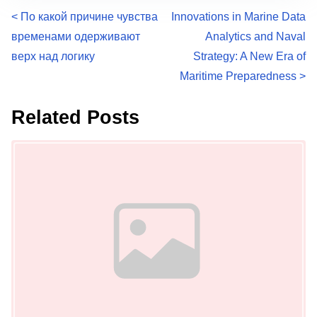
P
<
По какой причине чувства
Innovations in Marine Data
временами одерживают
Analytics and Naval
o
верх над логику
Strategy: A New Era of
s
Maritime Preparedness
>
t
Related Posts
s
Image Placeholder
n
a
v
i
g
a