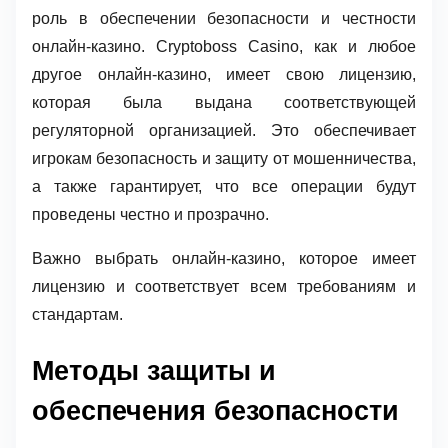
роль в обеспечении безопасности и честности
онлайн-казино. Cryptoboss Casino, как и любое
другое онлайн-казино, имеет свою лицензию,
которая была выдана соответствующей
регуляторной организацией. Это обеспечивает
игрокам безопасность и защиту от мошенничества,
а также гарантирует, что все операции будут
проведены честно и прозрачно.
Важно выбрать онлайн-казино, которое имеет
лицензию и соответствует всем требованиям и
стандартам.
Методы защиты и
обеспечения безопасности