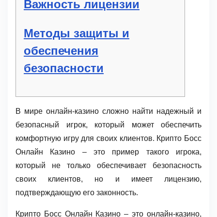
Важность лицензии
Методы защиты и
обеспечения
безопасности
В мире онлайн-казино сложно найти надежный и
безопасный игрок, который может обеспечить
комфортную игру для своих клиентов. Крипто Босс
Онлайн Казино – это пример такого игрока,
который не только обеспечивает безопасность
своих клиентов, но и имеет лицензию,
подтверждающую его законность.
Крипто Босс Онлайн Казино – это онлайн-казино,