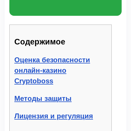
Содержимое
Оценка безопасности
онлайн-казино
Cryptoboss
Методы защиты
Лицензия и регуляция