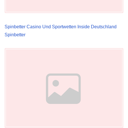
t
i
Spinbetter Casino Und Sportwetten Inside Deutschland
o
Spinbetter
n
Image Placeholder