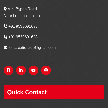
Mini Bypas Road
Near Lulu mall calicut
+91 9539691698
+91 9539691628
fontcreationsclt@gmail.com
Quick Contact