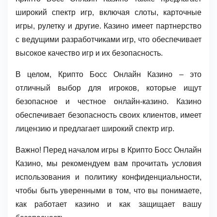
широкий спектр игр, включая слоты, карточные
игры, рулетку и другие. Казино имеет партнерство
с ведущими разработчиками игр, что обеспечивает
высокое качество игр и их безопасность.
В целом, Крипто Босс Онлайн Казино – это
отличный выбор для игроков, которые ищут
безопасное и честное онлайн-казино. Казино
обеспечивает безопасность своих клиентов, имеет
лицензию и предлагает широкий спектр игр.
Важно! Перед началом игры в Крипто Босс Онлайн
Казино, мы рекомендуем вам прочитать условия
использования и политику конфиденциальности,
чтобы быть уверенными в том, что вы понимаете,
как работает казино и как защищает вашу