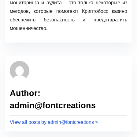
мониторинга и аудита – это только некоторые из
методов, которые помогают Криптобосс казино
обеспечить безопасность и предотвратить
мошенничество.
Author:
admin@fontcreations
View all posts by admin@fontcreations >