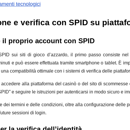
amenti tecnologici
one e verifica con SPID su piattaf
e il proprio account con SPID
 SPID sui siti di gioco d’azzardo, il primo passo consiste nel 
minuti e può essere effettuata tramite smartphone o tablet. È im
una compatibilità ottimale con i sistemi di verifica delle piattafo
na accedere alla piattaforma del casinò o del sito di scommesse
ID” e seguire le istruzioni per autenticarsi in modo sicuro e i
one dei termini e delle condizioni, oltre alla configurazione delle
uture sessioni di login.
 la verifica dell’identità