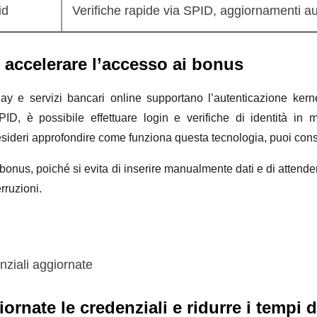
id
Verifiche rapide via SPID, aggiornamenti au
er accelerare l’accesso ai bonus
y e servizi bancari online supportano l’autenticazione kernei
PID, è possibile effettuare login e verifiche di identità i
esideri approfondire come funziona questa tecnologia, puoi con
bonus, poiché si evita di inserire manualmente dati e di attendere
rruzioni.
ziali aggiornate
rnate le credenziali e ridurre i tempi 