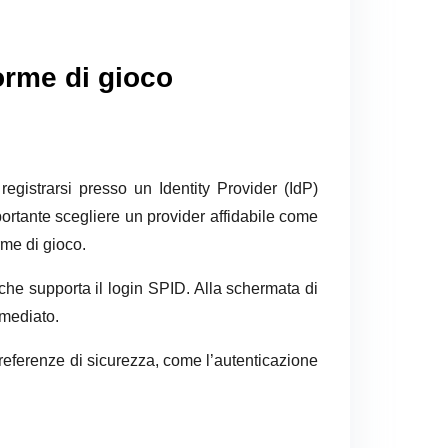
orme di gioco
registrarsi presso un Identity Provider (IdP)
portante scegliere un provider affidabile come
rme di gioco.
 che supporta il login SPID. Alla schermata di
mmediato.
 preferenze di sicurezza, come l’autenticazione