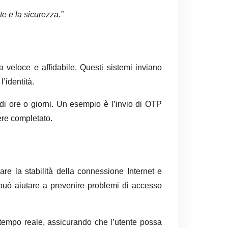
te e la sicurezza.”
veloce e affidabile. Questi sistemi inviano
’identità.
 di ore o giorni. Un esempio è l’invio di OTP
ere completato.
are la stabilità della connessione Internet e
i può aiutare a prevenire problemi di accesso
 tempo reale, assicurando che l’utente possa