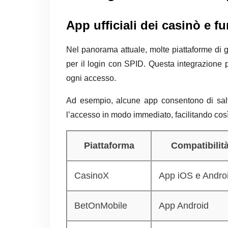
App ufficiali dei casinò e fu
Nel panorama attuale, molte piattaforme di gio
per il login con SPID. Questa integrazione 
ogni accesso.
Ad esempio, alcune app consentono di salvar
l’accesso in modo immediato, facilitando così
Piattaforma
Compatibilit
CasinoX
App iOS e Andro
BetOnMobile
App Android