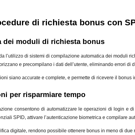
ocedure di richiesta bonus con S
 dei moduli di richiesta bonus
da l’utilizzo di sistemi di compilazione automatica dei moduli ri
rizzano e precompilano i dati dell’utente, eliminando errori di 
oni siano accurate e complete, e permette di ricevere il bonus in
ioni per risparmiare tempo
azione consentono di automatizzare le operazioni di login e d
enziali SPID, attivare l’autenticazione biometrica e compilare a
ifica digitale, rendono possibile ottenere bonus in meno di due m