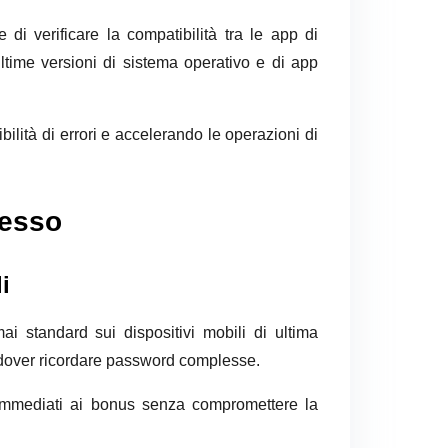
di verificare la compatibilità tra le app di
ultime versioni di sistema operativo e di app
bilità di errori e accelerando le operazioni di
cesso
i
ai standard sui dispositivi mobili di ultima
 dover ricordare password complesse.
 immediati ai bonus senza compromettere la