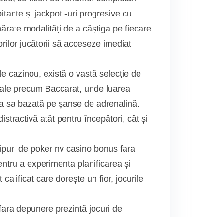
itante și jackpot -uri progresive cu
ărate modalități de a câștiga pe fiecare
rilor jucătorii să acceseze imediat
de cazinou, există o vastă selecție de
onale precum Baccarat, unde luarea
nica sa bazată pe șanse de adrenalină.
istractivă atât pentru începători, cât și
 tipuri de poker nv casino bonus fara
entru a experimenta planificarea și
alificat care dorește un fior, jocurile
 fara depunere prezintă jocuri de