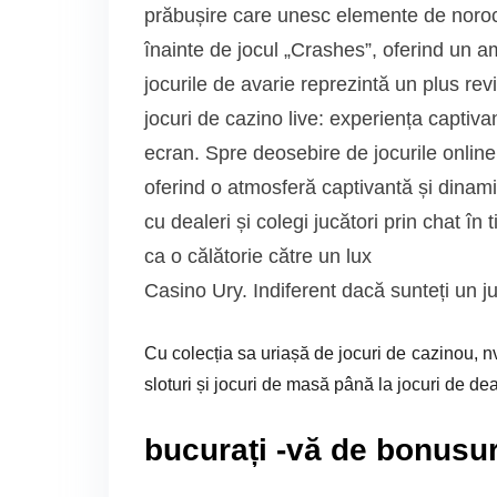
prăbușire care unesc elemente de noroc ș
înainte de jocul „Crashes”, oferind un a
jocurile de avarie reprezintă un plus revi
jocuri de cazino live: experiența captiv
ecran. Spre deosebire de jocurile online 
oferind o atmosferă captivantă și dinamic
cu dealeri și colegi jucători prin chat în
ca o călătorie către un lux
Casino Ury. Indiferent dacă sunteți un ju
Cu colecția sa uriașă de jocuri de cazinou, n
sloturi și jocuri de masă până la jocuri de deal
bucurați -vă de bonusur