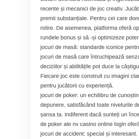
recente și mecanici de joc creativ. Jucăt
premii substanțiale. Pentru cei care dor
rotire. De asemenea, platforma oferă opț
rundele bonus și să -și optimizeze potenț
jocuri de masă: standarde iconice pentru 
jocuri de masă care întruchipează senza
deciziilor și abilitățile pot duce la câș
Fiecare joc este construit cu imagini clar
pentru jucătorii cu experiență.
jocuri de poker: un echilibru de cunoștin
depunere, satisfăcând toate nivelurile de
șansa ta. Indiferent dacă sunteți un înce
de poker ale nv casino online login oferă 
jocuri de accident: special și interesant