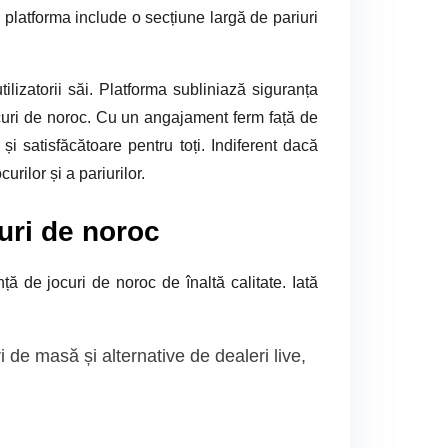
, platforma include o secțiune largă de pariuri
lizatorii săi. Platforma subliniază siguranța
jocuri de noroc. Cu un angajament ferm față de
i satisfăcătoare pentru toți. Indiferent dacă
rilor și a pariurilor.
uri de noroc
ă de jocuri de noroc de înaltă calitate. Iată
i de masă și alternative de dealeri live,