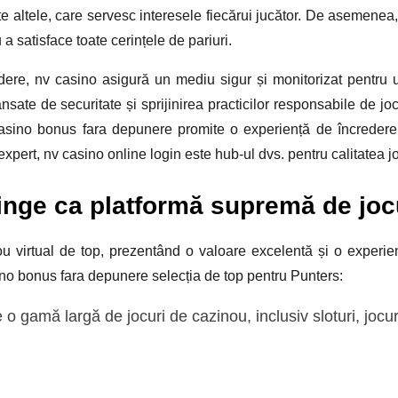
te altele, care servesc interesele fiecărui jucător. De asemenea
 a satisface toate cerințele de pariuri.
dere, nv casino asigură un mediu sigur și monitorizat pentru uti
ansate de securitate și sprijinirea practicilor responsabile de 
casino bonus fara depunere promite o experiență de încredere ș
pert, nv casino online login este hub-ul dvs. pentru calitatea jocu
inge ca platformă supremă de joc
 virtual de top, prezentând o valoare excelentă și o experienț
sino bonus fara depunere selecția de top pentru Punters:
e o gamă largă de jocuri de cazinou, inclusiv sloturi, jocur