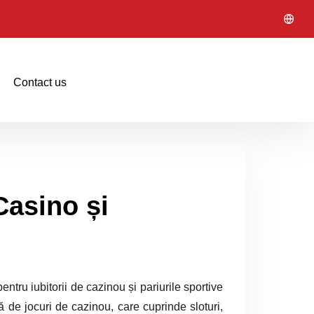
Contact us
Casino și
ntru iubitorii de cazinou și pariurile sportive
 de jocuri de cazinou, care cuprinde sloturi,