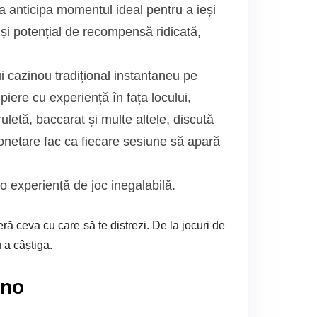
 a anticipa momentul ideal pentru a ieși
 și potențial de recompensă ridicată,
i cazinou tradițional instantaneu pe
piere cu experiență în fața locului,
uletă, baccarat și multe altele, discută
i monetare fac ca fiecare sesiune să apară
 o experiență de joc inegalabilă.
ă ceva cu care să te distrezi. De la jocuri de
u a câștiga.
ino