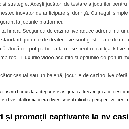
i strategie. Acești jucători de testare a jocurilor pentru
mestec inovator de anticipare și dorință. Cu reguli simple
gorant la jocurile platformei.
antă finală. Secțiunea de cazino live aduce adrenalina unu
standard, jocurile de dealeri live sunt gestionate de crou
ă. Jucătorii pot participa la mese pentru blackjack live, r
 timp real. Fluxurile video ascuțite și opțiunile de pariur
cător casual sau un balenă, jocurile de cazino live oferă
v casino bonus fara depunere asigură că fiecare jucător descoper
eri live, platforma oferă divertisment infinit și perspective pentr
i și promoții captivante la nv cas