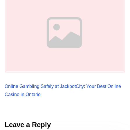
Online Gambling Safely at JackpotCity: Your Best Online
Casino in Ontario
Leave a Reply