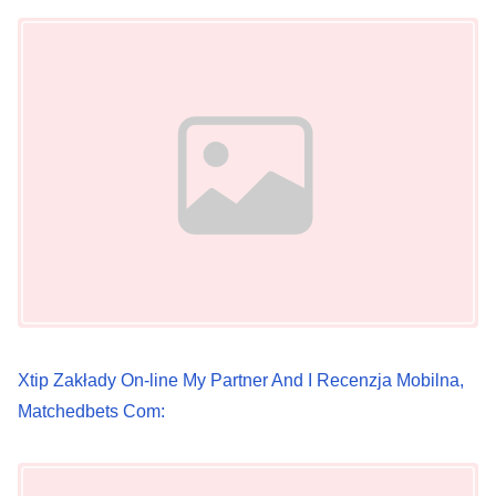
n
Image Placeholder
Xtip Zakłady On-line My Partner And I Recenzja Mobilna,
Matchedbets Com:
Image Placeholder