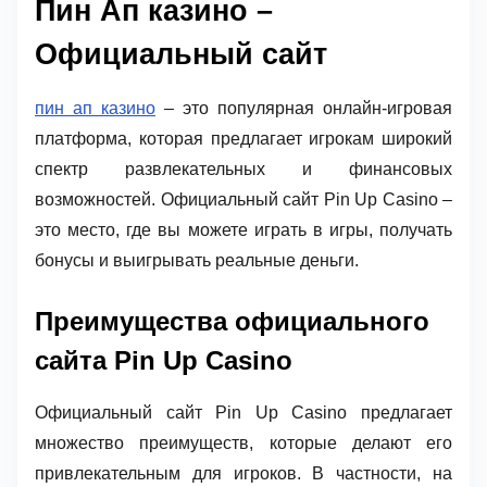
Пин Ап казино –
Официальный сайт
пин ап казино
– это популярная онлайн-игровая
платформа, которая предлагает игрокам широкий
спектр развлекательных и финансовых
возможностей. Официальный сайт Pin Up Casino –
это место, где вы можете играть в игры, получать
бонусы и выигрывать реальные деньги.
Преимущества официального
сайта Pin Up Casino
Официальный сайт Pin Up Casino предлагает
множество преимуществ, которые делают его
привлекательным для игроков. В частности, на