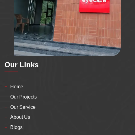
Our Links
Home
Our Projects
Our Service
About Us
Blogs