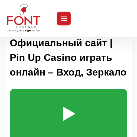
S
k
Пин Ап Казино
i
p
Официальный сайт |
t
Pin Up Casino играть
o
c
онлайн – Вход, Зеркало
o
n
t
e
▶️
n
t