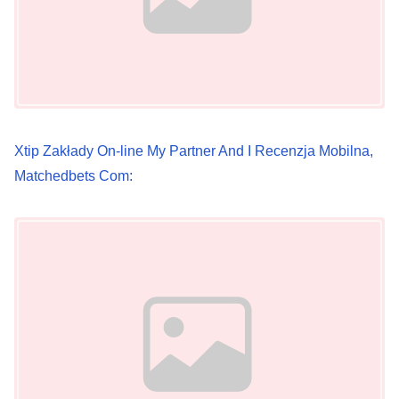
Xtip Zakłady On-line My Partner And I Recenzja Mobilna,
Matchedbets Com:
Image Placeholder