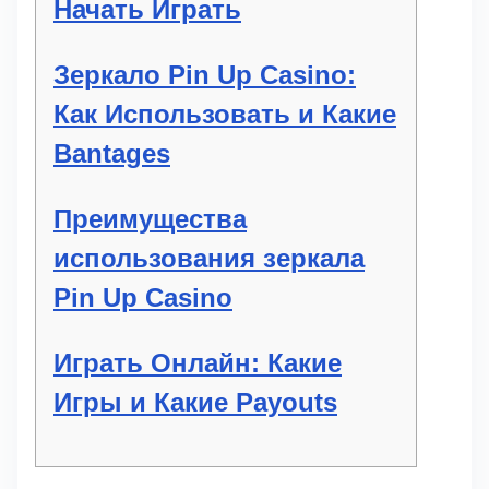
Начать Играть
Зеркало Pin Up Casino:
Как Использовать и Какие
Вantages
Преимущества
использования зеркала
Pin Up Casino
Играть Онлайн: Какие
Игры и Какие Payouts