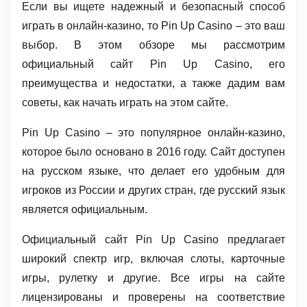
Если вы ищете надежный и безопасный способ
играть в онлайн-казино, то Pin Up Casino – это ваш
выбор. В этом обзоре мы рассмотрим
официальный сайт Pin Up Casino, его
преимущества и недостатки, а также дадим вам
советы, как начать играть на этом сайте.
Pin Up Casino – это популярное онлайн-казино,
которое было основано в 2016 году. Сайт доступен
на русском языке, что делает его удобным для
игроков из России и других стран, где русский язык
является официальным.
Официальный сайт Pin Up Casino предлагает
широкий спектр игр, включая слоты, карточные
игры, рулетку и другие. Все игры на сайте
лицензированы и проверены на соответствие