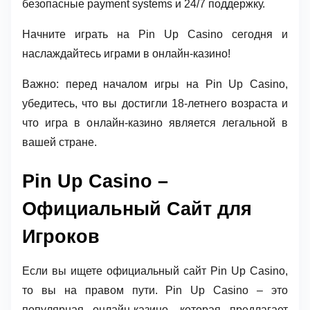
безопасные payment systems и 24/7 поддержку.
Начните играть на Pin Up Casino сегодня и
наслаждайтесь играми в онлайн-казино!
Важно: перед началом игры на Pin Up Casino,
убедитесь, что вы достигли 18-летнего возраста и
что игра в онлайн-казино является легальной в
вашей стране.
Pin Up Casino –
Официальный Сайт для
Игроков
Если вы ищете официальный сайт Pin Up Casino,
то вы на правом пути. Pin Up Casino – это
популярная онлайн-казино, которая предлагает