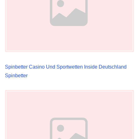
i
g
a
t
i
o
Spinbetter Casino Und Sportwetten Inside Deutschland
Spinbetter
n
Image Placeholder