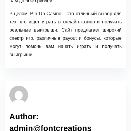
вам до 5000 рублей.
В целом, Pin Up Casino – это отличный выбор для
тех, кто ищет играть в онлайн-казино и получать
реальные выигрыши. Сайт предлагает широкий
спектр игр, различные payout и бонусы, которые
могут помочь вам начать играть и получать
выигрыши.
Author:
admin@fontcreations