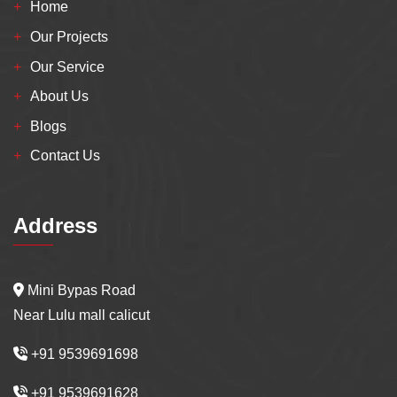
Home
Our Projects
Our Service
About Us
Blogs
Contact Us
Address
Mini Bypas Road
Near Lulu mall calicut
+91 9539691698
+91 9539691628