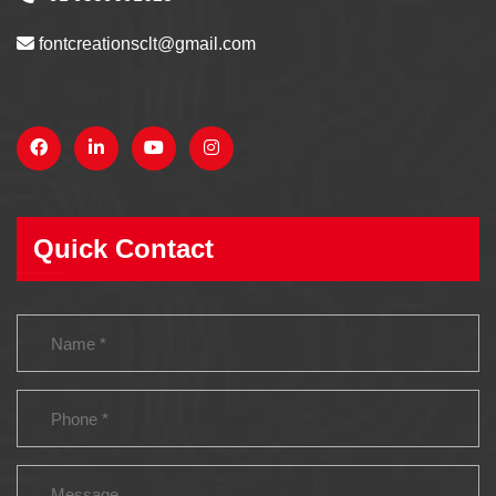
fontcreationsclt@gmail.com
Quick Contact