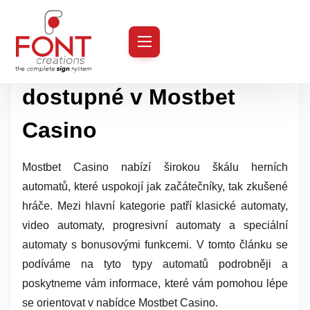
S
k
Různé typy automatů
i
p
dostupné v Mostbet
t
Casino
o
c
o
Mostbet Casino nabízí širokou škálu herních
n
automatů, které uspokojí jak začátečníky, tak zkušené
t
hráče. Mezi hlavní kategorie patří klasické automaty,
e
video automaty, progresivní automaty a speciální
n
automaty s bonusovými funkcemi. V tomto článku se
t
podíváme na tyto typy automatů podrobněji a
poskytneme vám informace, které vám pomohou lépe
se orientovat v nabídce Mostbet Casino.