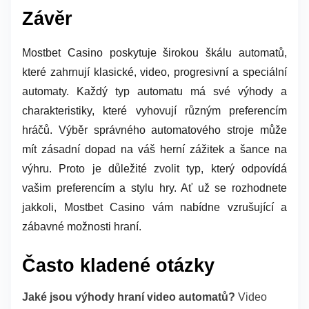
Závěr
Mostbet Casino poskytuje širokou škálu automatů,
které zahrnují klasické, video, progresivní a speciální
automaty. Každý typ automatu má své výhody a
charakteristiky, které vyhovují různým preferencím
hráčů. Výběr správného automatového stroje může
mít zásadní dopad na váš herní zážitek a šance na
výhru. Proto je důležité zvolit typ, který odpovídá
vašim preferencím a stylu hry. Ať už se rozhodnete
jakkoli, Mostbet Casino vám nabídne vzrušující a
zábavné možnosti hraní.
Často kladené otázky
Jaké jsou výhody hraní video automatů?
Video