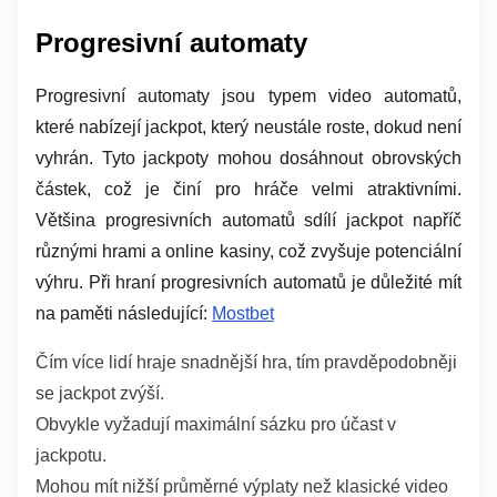
Progresivní automaty
Progresivní automaty jsou typem video automatů,
které nabízejí jackpot, který neustále roste, dokud není
vyhrán. Tyto jackpoty mohou dosáhnout obrovských
částek, což je činí pro hráče velmi atraktivními.
Většina progresivních automatů sdílí jackpot napříč
různými hrami a online kasiny, což zvyšuje potenciální
výhru. Při hraní progresivních automatů je důležité mít
na paměti následující:
Mostbet
Čím více lidí hraje snadnější hra, tím pravděpodobněji
se jackpot zvýší.
Obvykle vyžadují maximální sázku pro účast v
jackpotu.
Mohou mít nižší průměrné výplaty než klasické video