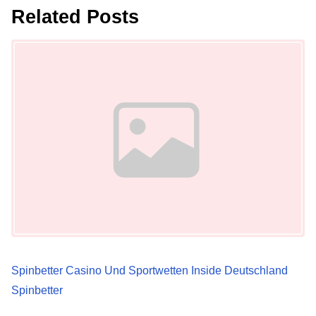
Related Posts
t
Image Placeholder
s
n
a
v
i
g
a
t
Spinbetter Casino Und Sportwetten Inside Deutschland
i
Spinbetter
o