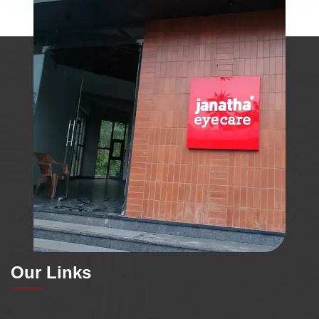
Our Links