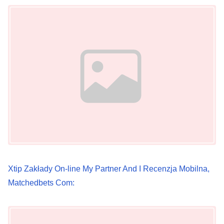
Image Placeholder
n
Xtip Zakłady On-line My Partner And I Recenzja Mobilna,
Matchedbets Com:
Image Placeholder