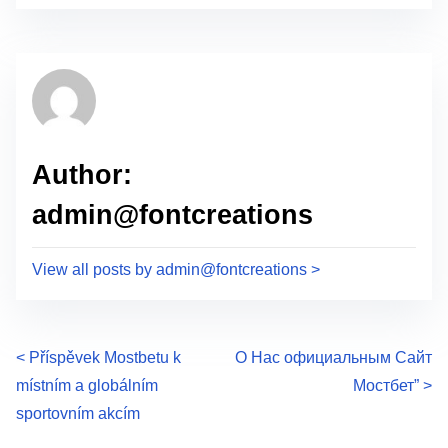
Author:
admin@fontcreations
View all posts by admin@fontcreations >
P
<
Příspěvek Mostbetu k
О Нас официальным Сайт
místním a globálním
Мостбет”
>
o
sportovním akcím
s