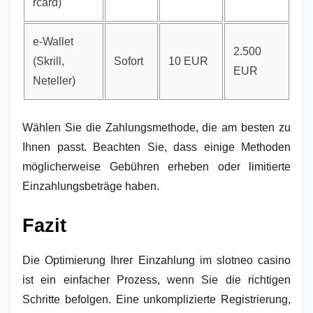
rcard)
e-Wallet
2.500
(Skrill,
Sofort
10 EUR
EUR
Neteller)
Wählen Sie die Zahlungsmethode, die am besten zu
Ihnen passt. Beachten Sie, dass einige Methoden
möglicherweise Gebühren erheben oder limitierte
Einzahlungsbeträge haben.
Fazit
Die Optimierung Ihrer Einzahlung im slotneo casino
ist ein einfacher Prozess, wenn Sie die richtigen
Schritte befolgen. Eine unkomplizierte Registrierung,