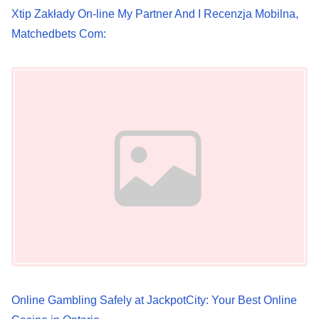
Xtip Zakłady On-line My Partner And I Recenzja Mobilna,
Matchedbets Com:
Image Placeholder
Online Gambling Safely at JackpotCity: Your Best Online