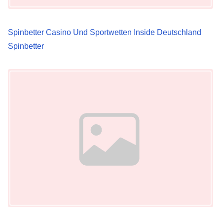
t
Spinbetter Casino Und Sportwetten Inside Deutschland
i
Spinbetter
o
Image Placeholder
n