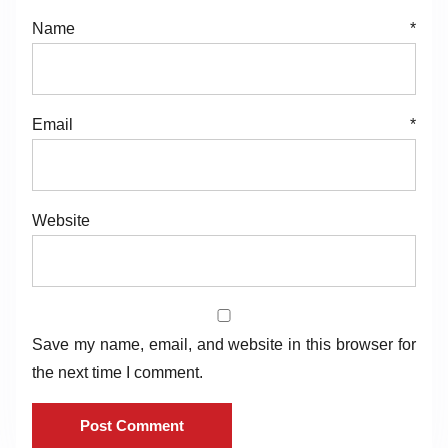
Name
*
Email
*
Website
Save my name, email, and website in this browser for
the next time I comment.