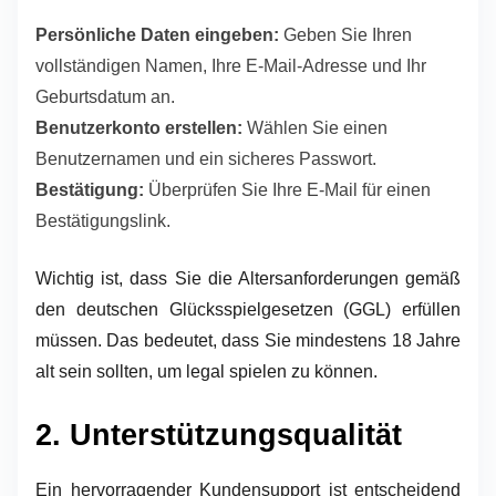
Persönliche Daten eingeben:
Geben Sie Ihren
vollständigen Namen, Ihre E-Mail-Adresse und Ihr
Geburtsdatum an.
Benutzerkonto erstellen:
Wählen Sie einen
Benutzernamen und ein sicheres Passwort.
Bestätigung:
Überprüfen Sie Ihre E-Mail für einen
Bestätigungslink.
Wichtig ist, dass Sie die Altersanforderungen gemäß
den deutschen Glücksspielgesetzen (GGL) erfüllen
müssen. Das bedeutet, dass Sie mindestens 18 Jahre
alt sein sollten, um legal spielen zu können.
2. Unterstützungsqualität
Ein hervorragender Kundensupport ist entscheidend