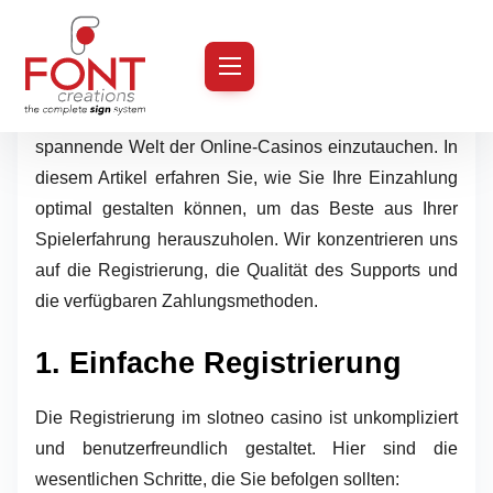
S
k
Willkommen im
slotneo casino
! Das Einzahlen von
i
Geld auf Ihr Spielkonto ist der erste Schritt, um in die
p
spannende Welt der Online-Casinos einzutauchen. In
t
diesem Artikel erfahren Sie, wie Sie Ihre Einzahlung
o
optimal gestalten können, um das Beste aus Ihrer
c
Spielerfahrung herauszuholen. Wir konzentrieren uns
o
auf die Registrierung, die Qualität des Supports und
n
die verfügbaren Zahlungsmethoden.
t
1. Einfache Registrierung
e
n
Die Registrierung im slotneo casino ist unkompliziert
t
und benutzerfreundlich gestaltet. Hier sind die
wesentlichen Schritte, die Sie befolgen sollten: