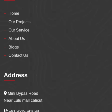
Home
Our Projects
Our Service
About Us
Blogs
Contact Us
Address
Mini Bypas Road
Near Lulu mall calicut
+91 9539691698