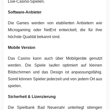
Live-Casino-Spielen.
Software-Anbieter
Die Games werden von etablierten Anbietern wie
Microgaming oder NetEnt entwickelt, die für ihre
höchste Qualität bekannt sind.
Mobile Version
Das Casino kann auch über Mobilgeräte genutzt
werden. Die Spiele laufen optimiert auf kleinen
Bildschirmen und das Design ist anpassungsfähig.
Somit können Spieler jederzeit und von jedem Ort aus
spielen.
Sicherheit & Lizenzierung
Die Spielbank Bad Neuenahr unterliegt strengen