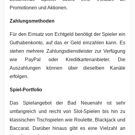
Promotionen und Aktionen.
Zahlungsmethoden
Für den Einsatz von Echtgeld benötigt der Spieler ein
Guthabenkonto, auf das er Geld einzahlen kann. Es
stehen mehrere Zahlungsdienstleister zur Verfügung
wie PayPal oder Kreditkartenanbieter. Die
Auszahlungen können über dieselben Kanäle
erfolgen.
Spiel-Portfolio
Das Spielangebot der Bad Neuenahr ist sehr
umfangreich und reicht von Slot-Spielen bis hin zu
klassischen Tischspielen wie Roulette, Blackjack und
Baccarat. Darüber hinaus gibt es eine Vielzahl an