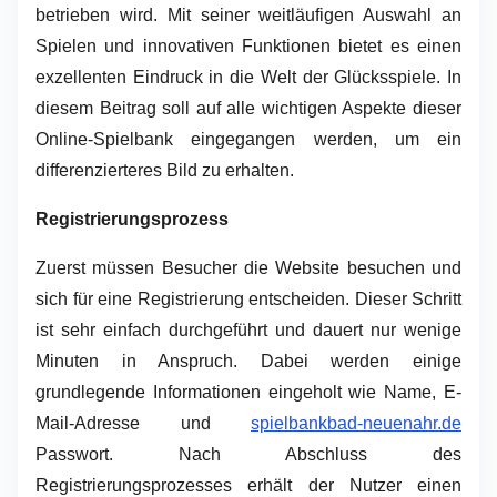
betrieben wird. Mit seiner weitläufigen Auswahl an
Spielen und innovativen Funktionen bietet es einen
exzellenten Eindruck in die Welt der Glücksspiele. In
diesem Beitrag soll auf alle wichtigen Aspekte dieser
Online-Spielbank eingegangen werden, um ein
differenzierteres Bild zu erhalten.
Registrierungsprozess
Zuerst müssen Besucher die Website besuchen und
sich für eine Registrierung entscheiden. Dieser Schritt
ist sehr einfach durchgeführt und dauert nur wenige
Minuten in Anspruch. Dabei werden einige
grundlegende Informationen eingeholt wie Name, E-
Mail-Adresse und
spielbankbad-neuenahr.de
Passwort. Nach Abschluss des
Registrierungsprozesses erhält der Nutzer einen